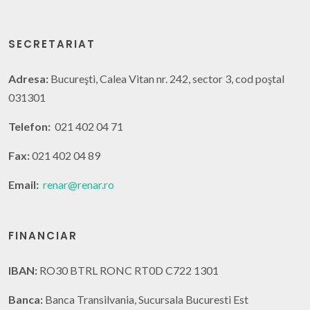
SECRETARIAT
Adresa:
Bucureşti, Calea Vitan nr. 242, sector 3, cod poştal
031301
Telefon:
021 402 04 71
Fax:
021 402 04 89
Email:
renar@renar.ro
FINANCIAR
IBAN:
RO30 BTRL RONC RT0D C722 1301
Banca:
Banca Transilvania, Sucursala Bucuresti Est