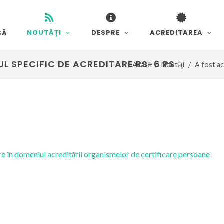
NOUTĂŢI
DESPRE
ACREDITAREA
SĂ
L SPECIFIC DE ACREDITARE RS-6 PS
Acasă
Noutăţi
A fost ac
e în domeniul acreditării organismelor de certificare persoane