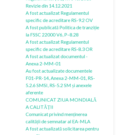
Revizie din 14.12.2021
A fost actualizat Regulamentul
specific de acreditare RS-9.2 OV
A fost publicată Politica de tranziție
la FSSC 22000 V6, P–8.28
A fost actualizat Regulamentul
specific de acreditare RS-8.3 OR
A fost actualizat documentul -
Anexa 2-MM-01
Au fost actualizate documentele
F01-PR-14, Anexa 2-MM-01, RS-
5.2.6 SMSI, RS-5.2 SM și anexele
aferente
COMUNICAT ZIUA MONDIALĂ
A CALITĂȚII
Comunicat privind menținerea
calității de semnatar al EA-MLA
A fost actualizată solicitarea pentru