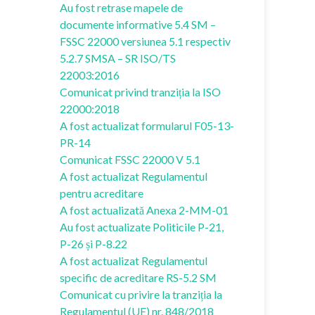
Au fost retrase mapele de
documente informative 5.4 SM –
FSSC 22000 versiunea 5.1 respectiv
5.2.7 SMSA – SR ISO/TS
22003:2016
Comunicat privind tranziția la ISO
22000:2018
A fost actualizat formularul F05-13-
PR-14
Comunicat FSSC 22000 V 5.1
A fost actualizat Regulamentul
pentru acreditare
A fost actualizată Anexa 2-MM-01
Au fost actualizate Politicile P-21,
P-26 și P-8.22
A fost actualizat Regulamentul
specific de acreditare RS-5.2 SM
Comunicat cu privire la tranziția la
Regulamentul (UE) nr. 848/2018