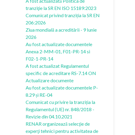
A fost actualizată Politica de
tranziţie la SR EN ISO 15189:2023
Comunicat privind tranziția la SR EN
206:2026
Ziua mondială a acreditării - 9 Iunie
2026
Au fost actualizate documentele
Anexa 2-MM-01, F01-PR-14 si
F02-1-PR-14
A fost actualizat Regulamentul
specific de acreditare RS-7.14 ON
Actualizare documente
Au fost actualizate documentele P-
8.29 și RE-04
Comunicat cu privire la tranziția la
Regulamentul (UE) nr. 848/2018 -
Revizie din 04.10.2021
RENAR organizează selecţie de
experţi tehnici pentru activitatea de