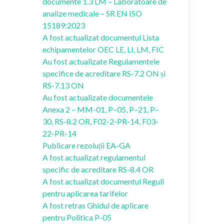
documente 1.3 LM – Laboratoare de
analize medicale – SR EN ISO
15189:2023
A fost actualizat documentul Lista
echipamentelor OEC LE, LI, LM, FIC
Au fost actualizate Regulamentele
specifice de acreditare RS-7.2 ON și
RS-7.13 ON
Au fost actualizate documentele
Anexa 2 – MM-01, P–05, P–21, P–
30, RS-8.2 OR, F02-2-PR-14, F03-
22-PR-14
Publicare rezoluții EA-GA
A fost actualizat regulamentul
specific de acreditare RS-8.4 OR
A fost actualizat documentul Reguli
pentru aplicarea tarifelor
A fost retras Ghidul de aplicare
pentru Politica P-05