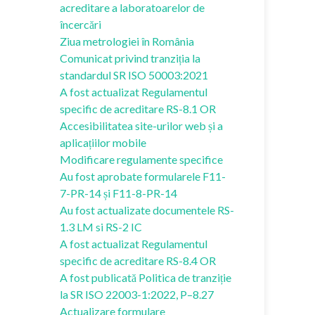
acreditare a laboratoarelor de
încercări
Ziua metrologiei în România
Comunicat privind tranziția la
standardul SR ISO 50003:2021
A fost actualizat Regulamentul
specific de acreditare RS-8.1 OR
Accesibilitatea site-urilor web și a
aplicațiilor mobile
Modificare regulamente specifice
Au fost aprobate formularele F11-
7-PR-14 și F11-8-PR-14
Au fost actualizate documentele RS-
1.3 LM si RS-2 IC
A fost actualizat Regulamentul
specific de acreditare RS-8.4 OR
A fost publicată Politica de tranziție
la SR ISO 22003-1:2022, P–8.27
Actualizare formulare