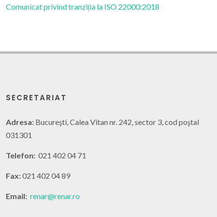
Comunicat privind tranziția la ISO 22000:2018
SECRETARIAT
Adresa:
Bucureşti, Calea Vitan nr. 242, sector 3, cod poştal
031301
Telefon:
021 402 04 71
Fax:
021 402 04 89
Email:
renar@renar.ro