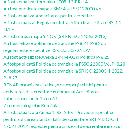
A fost actualizat formularul F05-13-PR-14
Au fost publicate mapele SMSA și FSSC 22000 V6
A fost actualizată solicitarea pentru acreditare
A fost actualizat Regulamentul specific de acreditare RS-1.1
LI/LE
A fost retrasă mapa 9.1 OV (SR EN ISO 14065:2013)
Au fost retrase politicile de tranzitie P-8.24, P-8.26 si
regulamentele specifice RS-5.2.5, RS-9.1 OV
Au fost actualizate Anexa 2-MM-01 si Politica P-8.25
A fost publicată Politica de tranziție la FSSC 22000 V6, P–8.28
A fost publicată Politica de tranziție la SR ISO 22003-1:2022,
P–8.27
RENAR organizează selecţie de experţi tehnici pentru
activitatea de acreditare în domeniul Acreditarea
Laboratoarelor de încercări
Ziua metrologiei în România
A fost actualizată Anexa 1-RS-6-PS - Prevederi specifice
pentru aplicarea standardului de acreditare SR EN ISO/CEI
17024:2012 respectiv pentru procesul de acreditare în cazul