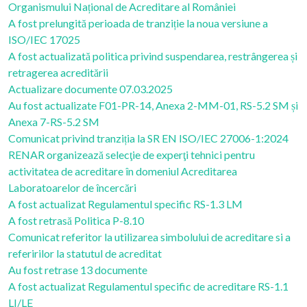
Organismului Național de Acreditare al României
A fost prelungită perioada de tranziție la noua versiune a
ISO/IEC 17025
A fost actualizată politica privind suspendarea, restrângerea și
retragerea acreditării
Actualizare documente 07.03.2025
Au fost actualizate F01-PR-14, Anexa 2-MM-01, RS-5.2 SM și
Anexa 7-RS-5.2 SM
Comunicat privind tranziția la SR EN ISO/IEC 27006-1:2024
RENAR organizează selecţie de experţi tehnici pentru
activitatea de acreditare în domeniul Acreditarea
Laboratoarelor de încercări
A fost actualizat Regulamentul specific RS-1.3 LM
A fost retrasă Politica P-8.10
Comunicat referitor la utilizarea simbolului de acreditare si a
referirilor la statutul de acreditat
Au fost retrase 13 documente
A fost actualizat Regulamentul specific de acreditare RS-1.1
LI/LE