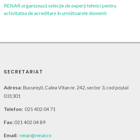
RENAR organizează selecţie de experţi tehnici pentru
activitatea de acreditare în următoarele domenii:
SECRETARIAT
Adresa:
Bucureşti, Calea Vitan nr. 242, sector 3, cod poştal
031301
Telefon:
021 402 04 71
Fax:
021 402 04 89
Email:
renar@renar.ro