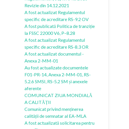
Revizie din 14.12.2021
A fost actualizat Regulamentul
specific de acreditare RS-9.2 OV
A fost publicată Politica de tranziție
la FSSC 22000 V6, P–8.28
A fost actualizat Regulamentul
specific de acreditare RS-8.3 OR
A fost actualizat documentul -
Anexa 2-MM-01
Au fost actualizate documentele
F01-PR-14, Anexa 2-MM-01, RS-
5.2.6 SMSI, RS-5.2 SM și anexele
aferente
COMUNICAT ZIUA MONDIALĂ
A CALITĂȚII
Comunicat privind menținerea
calității de semnatar al EA-MLA
A fost actualizată solicitarea pentru