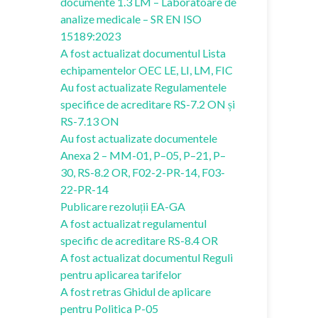
documente 1.3 LM – Laboratoare de
analize medicale – SR EN ISO
15189:2023
A fost actualizat documentul Lista
echipamentelor OEC LE, LI, LM, FIC
Au fost actualizate Regulamentele
specifice de acreditare RS-7.2 ON și
RS-7.13 ON
Au fost actualizate documentele
Anexa 2 – MM-01, P–05, P–21, P–
30, RS-8.2 OR, F02-2-PR-14, F03-
22-PR-14
Publicare rezoluții EA-GA
A fost actualizat regulamentul
specific de acreditare RS-8.4 OR
A fost actualizat documentul Reguli
pentru aplicarea tarifelor
A fost retras Ghidul de aplicare
pentru Politica P-05