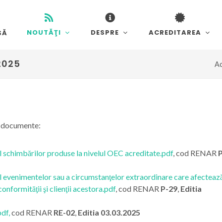
NOUTĂŢI
DESPRE
ACREDITAREA
SĂ
2025
Ac
e documente:
 schimbărilor produse la nivelul OEC acreditate.pdf
, cod RENAR
P
 evenimentelor sau a circumstanţelor extraordinare care afecteaz
formităţii şi clienţii acestora.pdf
, cod RENAR
P-29
,
Editia
pdf
,
cod RENAR
RE-02
,
Editia 03.03.2025