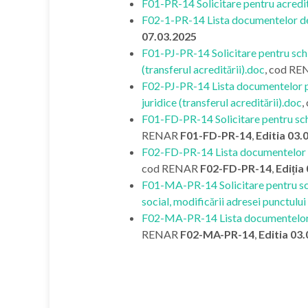
F01-PR-14 Solicitare pentru acredi
F02-1-PR-14 Lista documentelor de
07.03.2025
F01-PJ-PR-14 Solicitare pentru schi
(transferul acreditării).doc
, cod R
F02-PJ-PR-14 Lista documentelor pe
juridice (transferul acreditării).doc
,
F01-FD-PR-14 Solicitare pentru schi
RENAR
F01-FD-PR-14
,
Editia 03.
F02-FD-PR-14 Lista documentelor pe
cod RENAR
F02-FD-PR-14
,
Ediția
F01-MA-PR-14 Solicitare pentru schi
social, modificării adresei punctului
F02-MA-PR-14 Lista documentelor - 
RENAR
F02-MA-PR-14
,
Editia 03