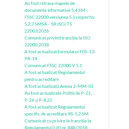
Au fost retrase mapele de
documente informative 5.4 SM –
FSSC 22000 versiunea 5.1 respectiv
5.2.7 SMSA – SR ISO/TS
22003:2016
Comunicat privind tranziția la ISO
22000:2018
A fost actualizat formularul F05-13-
PR-14
Comunicat FSSC 22000 V 5.1
A fost actualizat Regulamentul
pentru acreditare
A fost actualizată Anexa 2-MM-01
Au fost actualizate Politicile P-21,
P-26 și P-8.22
A fost actualizat Regulamentul
specific de acreditare RS-5.2 SM
Comunicat cu privire la tranziția la
Regulamentul (UE) nr. 848/2018