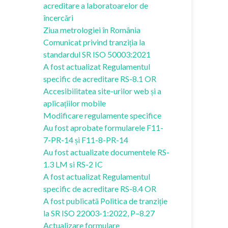
acreditare a laboratoarelor de
încercări
Ziua metrologiei în România
Comunicat privind tranziția la
standardul SR ISO 50003:2021
A fost actualizat Regulamentul
specific de acreditare RS-8.1 OR
Accesibilitatea site-urilor web și a
aplicațiilor mobile
Modificare regulamente specifice
Au fost aprobate formularele F11-
7-PR-14 și F11-8-PR-14
Au fost actualizate documentele RS-
1.3 LM si RS-2 IC
A fost actualizat Regulamentul
specific de acreditare RS-8.4 OR
A fost publicată Politica de tranziție
la SR ISO 22003-1:2022, P–8.27
Actualizare formulare