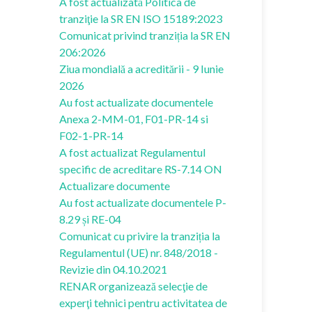
A fost actualizată Politica de
tranziţie la SR EN ISO 15189:2023
Comunicat privind tranziția la SR EN
206:2026
Ziua mondială a acreditării - 9 Iunie
2026
Au fost actualizate documentele
Anexa 2-MM-01, F01-PR-14 si
F02-1-PR-14
A fost actualizat Regulamentul
specific de acreditare RS-7.14 ON
Actualizare documente
Au fost actualizate documentele P-
8.29 și RE-04
Comunicat cu privire la tranziția la
Regulamentul (UE) nr. 848/2018 -
Revizie din 04.10.2021
RENAR organizează selecţie de
experţi tehnici pentru activitatea de