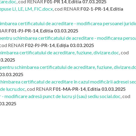
tare.doc
, cod RENAR
F01-PR 14
,
Editia 07.03.2025
puse LI, LE, LM, FIC.docx
, cod RENAR
F02-1-PR-14
,
Editia
mbarea certificatului de acreditare - modificarea persoanei juridi
ENAR
F01-PJ-PR-14
,
Editia 03.03.2025
ntru schimbarea certificatului de acreditare - modificarea perso
 cod RENAR
F02-PJ-PR-14
,
Ediția 03.03.2025
mbarea certificatului de acreditare, fuziune, divizare.doc
, cod
03.2025
ntru schimbarea certificatului de acreditare, fuziune, divizare.d
 03.03.2025
mbarea certificatul de acreditare în cazul modificării adresei sed
 de lucru.doc
, cod RENAR
F01-MA-PR-14
,
Editia 03.03.2025
modificare adresă punct de lucru şi (sau) sediu social.doc
, cod
.03.2025