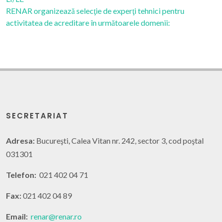
RENAR organizează selecţie de experţi tehnici pentru
activitatea de acreditare în următoarele domenii:
SECRETARIAT
Adresa:
Bucureşti, Calea Vitan nr. 242, sector 3, cod poştal
031301
Telefon:
021 402 04 71
Fax:
021 402 04 89
Email:
renar@renar.ro