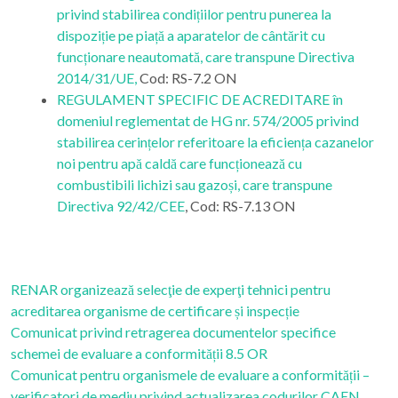
privind stabilirea condițiilor pentru punerea la
dispoziție pe piață a aparatelor de cântărit cu
funcționare neautomată, care transpune Directiva
2014/31/UE,
Cod: RS-7.2 ON
REGULAMENT SPECIFIC DE ACREDITARE în
domeniul reglementat de HG nr. 574/2005 privind
stabilirea cerințelor referitoare la eficiența cazanelor
noi pentru apă caldă care funcționează cu
combustibili lichizi sau gazoși, care transpune
Directiva 92/42/CEE
, Cod: RS-7.13 ON
RENAR organizează selecţie de experţi tehnici pentru
acreditarea organisme de certificare și inspecție
Comunicat privind retragerea documentelor specifice
schemei de evaluare a conformității 8.5 OR
Comunicat pentru organismele de evaluare a conformității –
verificatori de mediu privind actualizarea codurilor CAEN