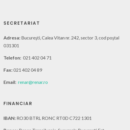
SECRETARIAT
Adresa:
Bucureşti, Calea Vitan nr. 242, sector 3, cod poştal
031301
Telefon:
021 402 04 71
Fax:
021 402 04 89
Email:
renar@renar.ro
FINANCIAR
IBAN:
RO30 BTRL RONC RT0D C722 1301